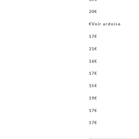
20€
Voir ardoise€
17€
21€
16€
17€
15€
19€
17€
17€