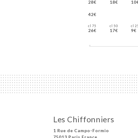
28€
18€
10
42€
75 cl
50 cl
25 
26€
17€
9€
Les Chiffonniers
1 Rue de Campo-Formio
75013 Paris France