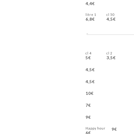
4,4€
1 litre
50 cl
6,8€
4,5€
4 cl
2 cl
5€
3,5€
4,5€
4,5€
10€
7€
9€
Happy hour
9€
6€