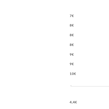
7€
8€
8€
8€
9€
9€
10€
4,4€