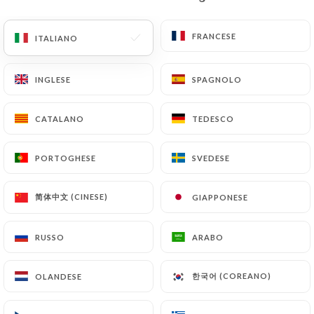
IT
MENU
FRANCESE
FRANCESE
ITALIANO
ITALIANO
INGLESE
INGLESE
SPAGNOLO
SPAGNOLO
CATALANO
CATALANO
TEDESCO
TEDESCO
/
PAGINA INIZIALE
CONTATTO
Contatto
PORTOGHESE
PORTOGHESE
SVEDESE
SVEDESE
简体中文 (CINESE)
简体中文 (CINESE)
GIAPPONESE
GIAPPONESE
RUSSO
RUSSO
ARABO
ARABO
한국어 (COREANO)
한국어 (COREANO)
OLANDESE
OLANDESE
Les Chiffonniers