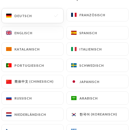
DE
MENÜ
FRANZÖSISCH
FRANZÖSISCH
DEUTSCH
DEUTSCH
ENGLISCH
ENGLISCH
SPANISCH
SPANISCH
KATALANISCH
KATALANISCH
ITALIENISCH
ITALIENISCH
/
START
KONTAKT
Kontakt
PORTUGIESISCH
PORTUGIESISCH
SCHWEDISCH
SCHWEDISCH
简体中文 (CHINESISCH)
简体中文 (CHINESISCH)
JAPANISCH
JAPANISCH
RUSSISCH
RUSSISCH
ARABISCH
ARABISCH
한국어 (KOREANISCH)
한국어 (KOREANISCH)
NIEDERLÄNDISCH
NIEDERLÄNDISCH
Les Chiffonniers