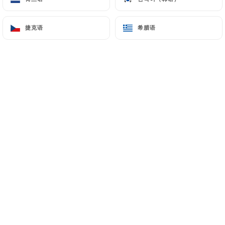
Café gourmand des Chiffonniers
捷克语
捷克语
希腊语
希腊语