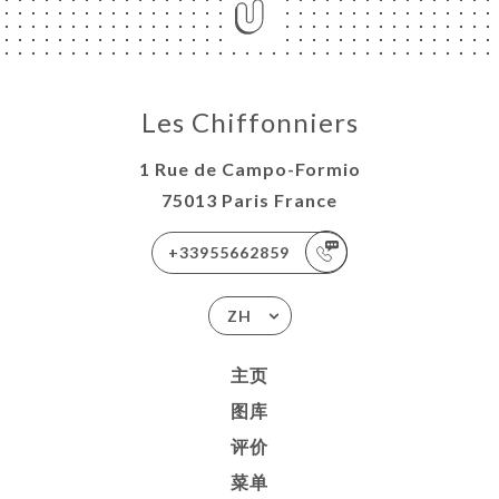
Les Chiffonniers
1 Rue de Campo-Formio
75013 Paris France
+33955662859
ZH
主页
图库
评价
菜单