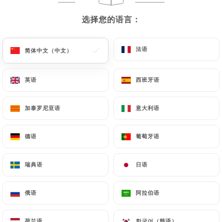
选择您的语言：
选择您的语言：
法语
法语
简体中文（中文）
简体中文（中文）
英语
英语
西班牙语
西班牙语
加泰罗尼亚语
加泰罗尼亚语
意大利语
意大利语
德语
德语
葡萄牙语
葡萄牙语
瑞典语
瑞典语
日语
日语
俄语
俄语
阿拉伯语
阿拉伯语
荷兰语
荷兰语
한국어（韩语）
한국어（韩语）