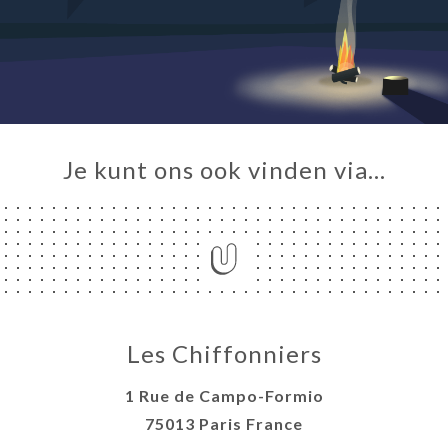
ME
ERIJ
IEW
NU
TACT
Je kunt ons ook vinden via…
Les Chiffonniers
1 Rue de Campo-Formio
75013 Paris France